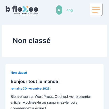
Aller
au
fr
eng
contenu
Non classé
Non classé
Bonjour tout le monde !
romain
/
30 novembre 2023
Bienvenue sur WordPress. Ceci est votre premier
article. Modifiez-le ou supprimez-le, puis
commencez à écrire !